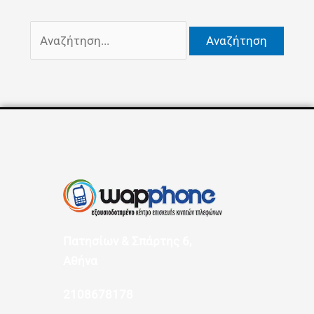
Πατησίων & Σπάρτης 6,
Αθήνα
2108678178