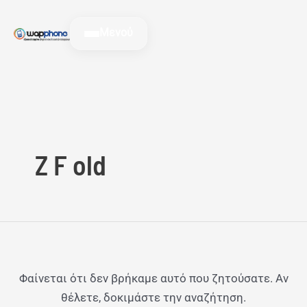
Μετάβαση
Αναζήτηση
στο
για:
Μενού
περιεχόμενο
Z F old
Φαίνεται ότι δεν βρήκαμε αυτό που ζητούσατε. Αν
θέλετε, δοκιμάστε την αναζήτηση.