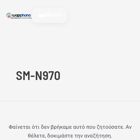
Μετάβαση
Αναζήτηση
στο
για:
Μενού
περιεχόμενο
SM-N970
Φαίνεται ότι δεν βρήκαμε αυτό που ζητούσατε. Αν
θέλετε, δοκιμάστε την αναζήτηση.