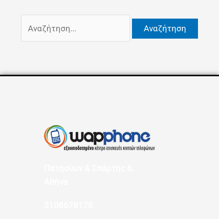
Πατησίων & Σπάρτης 6,
Αθήνα
2108678178