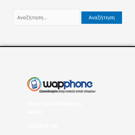
Πατησίων & Σπάρτης 6,
Αθήνα
2108678178