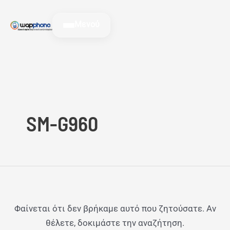
Μετάβαση
Αναζήτηση
στο
για:
Μενού
περιεχόμενο
SM-G960
Φαίνεται ότι δεν βρήκαμε αυτό που ζητούσατε. Αν
θέλετε, δοκιμάστε την αναζήτηση.