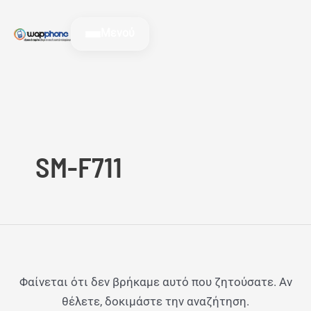
Μετάβαση
Αναζήτηση
στο
για:
Μενού
περιεχόμενο
SM-F711
Φαίνεται ότι δεν βρήκαμε αυτό που ζητούσατε. Αν
θέλετε, δοκιμάστε την αναζήτηση.