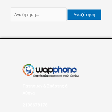
Πατησίων & Σπάρτης 6,
Αθήνα
2108678178