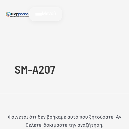
Μετάβαση
Αναζήτηση
στο
για:
Μενού
περιεχόμενο
SM-A207
Φαίνεται ότι δεν βρήκαμε αυτό που ζητούσατε. Αν
θέλετε, δοκιμάστε την αναζήτηση.