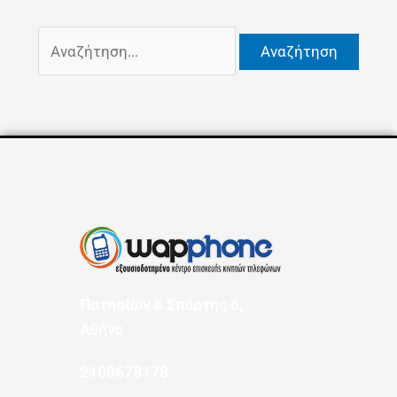
Πατησίων & Σπάρτης 6,
Αθήνα
2108678178