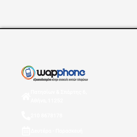
Πατησίων & Σπάρτης 6,
Αθήνα, 11252
210 8678178
Δευτέρα - Παρασκευή