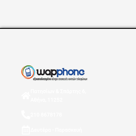
Πατησίων & Σπάρτης 6,
Αθήνα, 11252
210 8678178
Δευτέρα - Παρασκευή