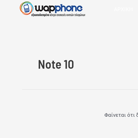
Μετάβαση
ΑΡΧΙΚΗ
στο
περιεχόμενο
Note 10
Φαίνεται ότι 