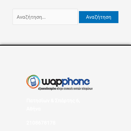
Πατησίων & Σπάρτης 6,
Αθήνα
2108678178