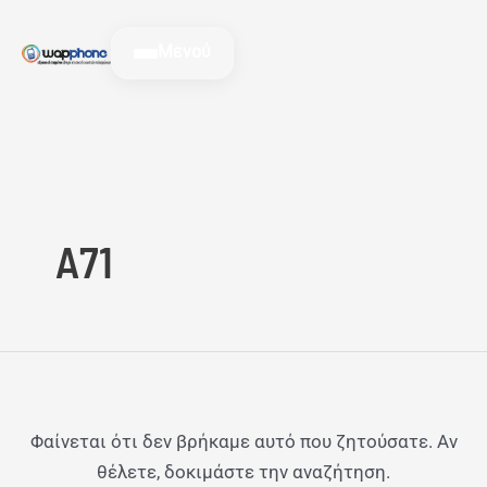
Μετάβαση
Αναζήτηση
στο
για:
Μενού
περιεχόμενο
A71
Φαίνεται ότι δεν βρήκαμε αυτό που ζητούσατε. Αν
θέλετε, δοκιμάστε την αναζήτηση.