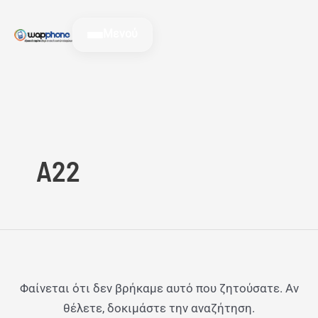
Μετάβαση
Αναζήτηση
στο
για:
Μενού
περιεχόμενο
A22
Φαίνεται ότι δεν βρήκαμε αυτό που ζητούσατε. Αν
θέλετε, δοκιμάστε την αναζήτηση.