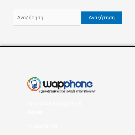
Πατησίων & Σπάρτης 6,
Αθήνα
2108678178