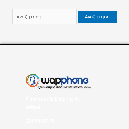
Πατησίων & Σπάρτης 6,
Αθήνα
2108678178