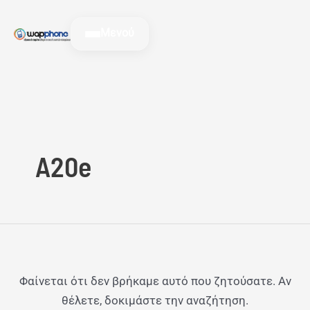
Μετάβαση
Αναζήτηση
στο
για:
Μενού
περιεχόμενο
A20e
Φαίνεται ότι δεν βρήκαμε αυτό που ζητούσατε. Αν
θέλετε, δοκιμάστε την αναζήτηση.