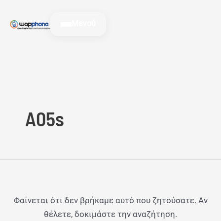
Μετάβαση
Αναζήτηση
στο
για:
Μενού
περιεχόμενο
A05s
Φαίνεται ότι δεν βρήκαμε αυτό που ζητούσατε. Αν
θέλετε, δοκιμάστε την αναζήτηση.