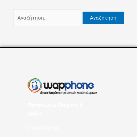
Πατησίων & Σπάρτης 6,
Αθήνα
2108678178