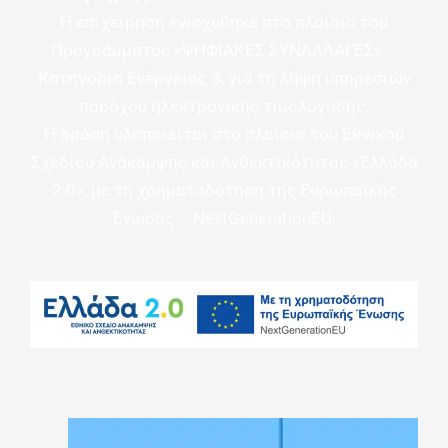
Η επιχείρηση ενισχύθηκε στο πλαίσιο του
Προγράμματος «ΨΗΦΙΑΚΕΣ ΣΥΝΑΛΛΑΓΕΣ» –
Κατηγορία Ενέργειας 3, για τη λήψη υπηρεσιών
παρόχου ηλεκτρονικής τιμολόγησης.
Η δράση υλοποιείται στο πλαίσιο του Εθνικού
Σχεδίου Ανάκαμψης και Ανθεκτικότητας «Ελλάδα
2.0», με τη χρηματοδότηση της Ευρωπαϊκής
Ένωσης – NextGenerationEU.