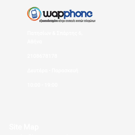
Πατησίων & Σπάρτης 6,
Αθήνα
2108678178
Δευτέρα - Παρασκευή
10:00 - 19:00
Site Map