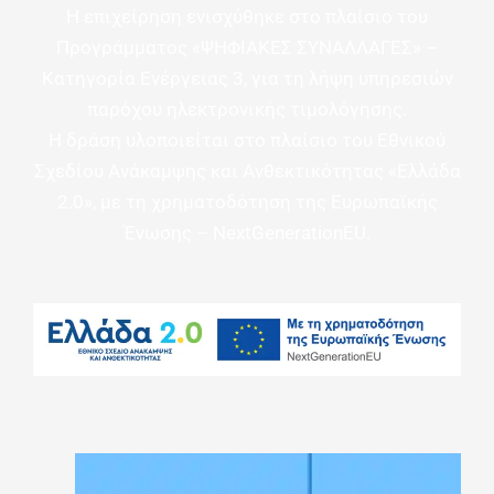
Η επιχείρηση ενισχύθηκε στο πλαίσιο του
Προγράμματος «ΨΗΦΙΑΚΕΣ ΣΥΝΑΛΛΑΓΕΣ» –
Κατηγορία Ενέργειας 3, για τη λήψη υπηρεσιών
παρόχου ηλεκτρονικής τιμολόγησης.
Η δράση υλοποιείται στο πλαίσιο του Εθνικού
Σχεδίου Ανάκαμψης και Ανθεκτικότητας «Ελλάδα
2.0», με τη χρηματοδότηση της Ευρωπαϊκής
Ένωσης – NextGenerationEU.