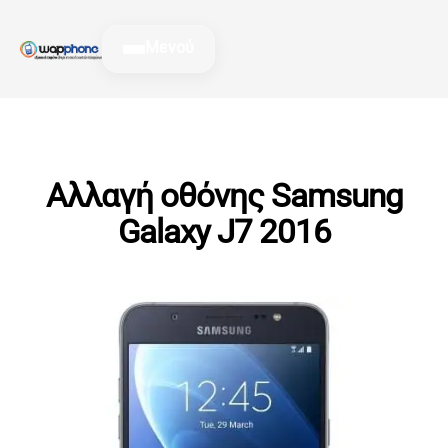
Μετάβαση
στο
Μενού
περιεχόμενο
Αλλαγή οθόνης Samsung
Galaxy J7 2016