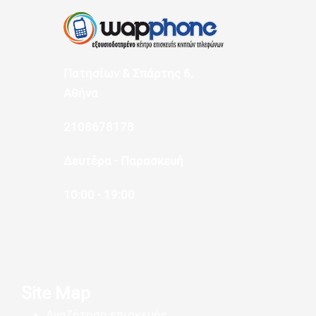
Πατησίων & Σπάρτης 6,
Αθήνα
2108678178
Δευτέρα - Παρασκευή
10:00 - 19:00
Site Map
Αναζήτηση επισκευής