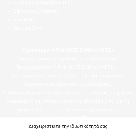
Δήλωση Απορρήτου (ΕΕ)
Σφραγίδα (Imprint)
Εγγύηση
Πριν έρθετε
Πρόγραμμα «ΨΗΦΙΑΚΕΣ ΣΥΝΑΛΛΑΓΕΣ»
Η επιχείρηση ενισχύθηκε στο πλαίσιο του
Προγράμματος «ΨΗΦΙΑΚΕΣ ΣΥΝΑΛΛΑΓΕΣ» –
Κατηγορία Ενέργειας 3, για τη λήψη υπηρεσιών
παρόχου ηλεκτρονικής τιμολόγησης.
Η δράση υλοποιείται στο πλαίσιο του Εθνικού Σχεδίου
Ανάκαμψης και Ανθεκτικότητας «Ελλάδα 2.0», με τη
χρηματοδότηση της Ευρωπαϊκής Ένωσης –
NextGenerationEU.
Διαχειριστείτε την ιδιωτικότητά σας