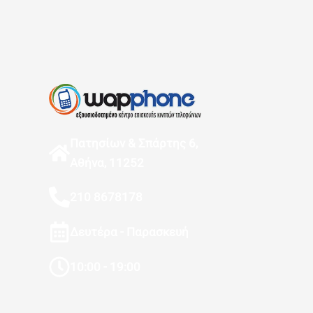
Πατησίων & Σπάρτης 6,
Αθήνα, 11252
210 8678178
Δευτέρα - Παρασκευή
10:00 - 19:00