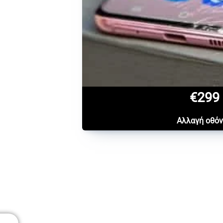
€299
Αλλαγή οθό