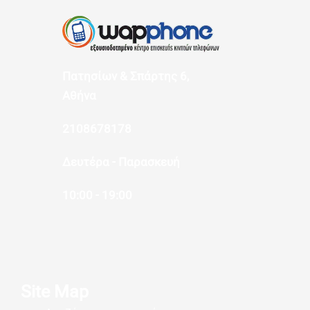
Πατησίων & Σπάρτης 6,
Αθήνα
2108678178
Δευτέρα - Παρασκευή
10:00 - 19:00
Site Map