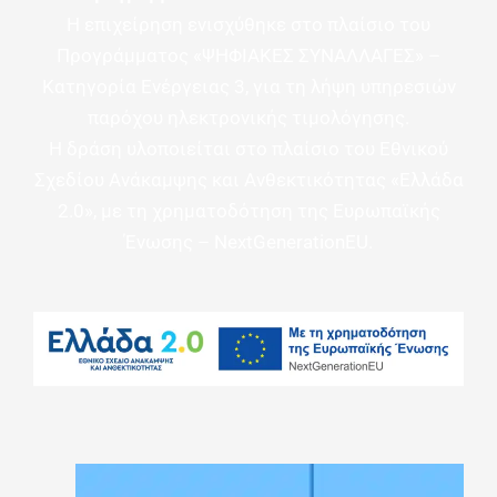
Η επιχείρηση ενισχύθηκε στο πλαίσιο του
Προγράμματος «ΨΗΦΙΑΚΕΣ ΣΥΝΑΛΛΑΓΕΣ» –
Κατηγορία Ενέργειας 3, για τη λήψη υπηρεσιών
παρόχου ηλεκτρονικής τιμολόγησης.
Η δράση υλοποιείται στο πλαίσιο του Εθνικού
Σχεδίου Ανάκαμψης και Ανθεκτικότητας «Ελλάδα
2.0», με τη χρηματοδότηση της Ευρωπαϊκής
Ένωσης – NextGenerationEU.