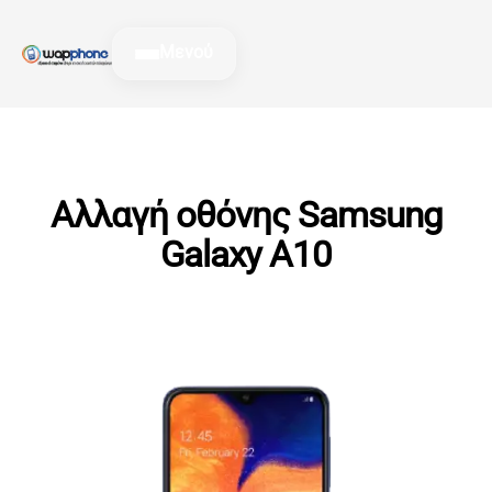
Μετάβαση
στο
Μενού
περιεχόμενο
Αλλαγή οθόνης Samsung
Galaxy A10