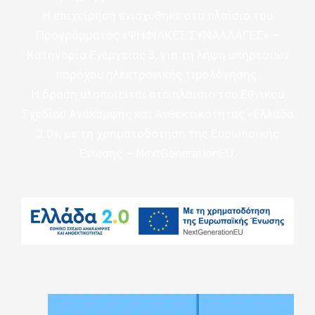
Η επιχείρηση ενισχύθηκε στο πλαίσιο του
Προγράμματος «ΨΗΦΙΑΚΕΣ ΣΥΝΑΛΛΑΓΕΣ» –
Κατηγορία Ενέργειας 3, για τη λήψη υπηρεσιών
παρόχου ηλεκτρονικής τιμολόγησης.
Η δράση υλοποιείται στο πλαίσιο του Εθνικού
Σχεδίου Ανάκαμψης και Ανθεκτικότητας «Ελλάδα
2.0», με τη χρηματοδότηση της Ευρωπαϊκής
Ένωσης – NextGenerationEU.