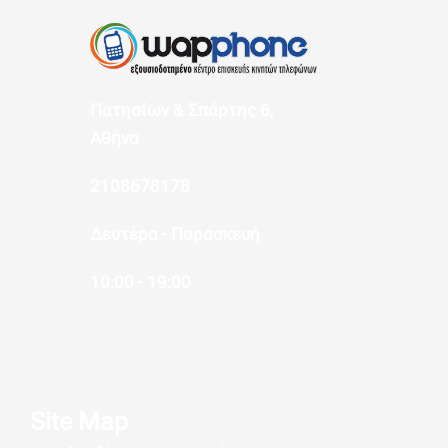
Πατησίων & Σπάρτης 6,
Αθήνα
2108678178
Δευτέρα - Παρασκευή
10:00 - 19:00
Site Map