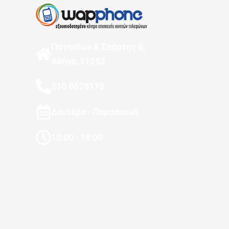
Πατησίων & Σπάρτης 6,
Αθήνα, 11252
210 8678178
Δευτέρα - Παρασκευή
10:00 - 19:00