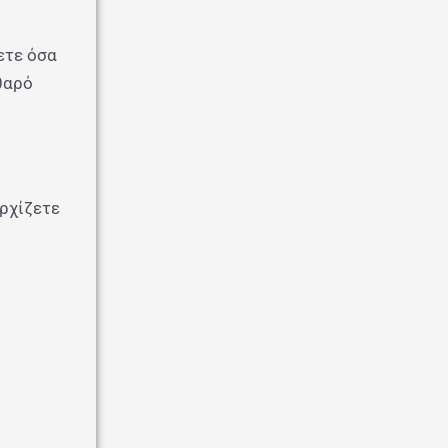
ετε όσα
θαρό
Αρχίζετε