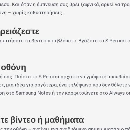
εσα. Και όταν η έμπνευση σας βρει ξαφνικά, αρκεί να τρ
όνη – χωρίς καθυστερήσεις.
χρειάζεστε
αματήσετε το βίντεο που βλέπετε. Βγάζετε το S Pen και 
 οθόνη
ή σας. Πιάστε το S Pen και αρχίστε να γράφετε απευθεία
τ, μια ιδέα για αργότερα, ένα τηλέφωνο που δεν θέλετε 
η στο Samsung Notes ή την καρφιτσώνετε στο Always on
ε βίντεο ή μαθήματα
ές την οθόνη – ανοίγει ένα αναδυόμενο σημειωματάριο π