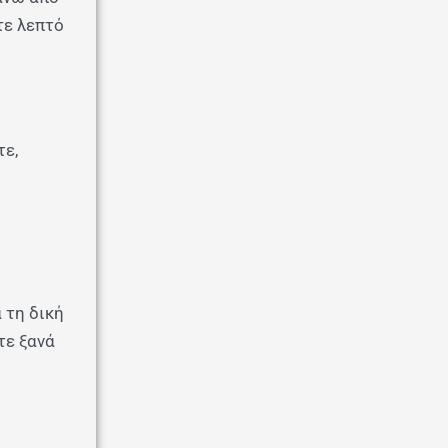
τε λεπτό
τε,
 τη δική
τε ξανά